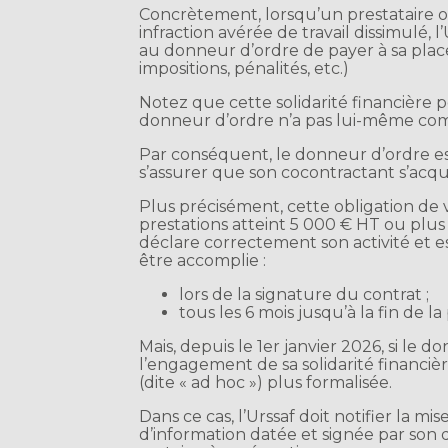
Concrètement, lorsqu’un prestataire o
infraction avérée de travail dissimulé, 
au donneur d’ordre de payer à sa place
impositions, pénalités, etc.)
Notez que cette solidarité financière p
donneur d’ordre n’a pas lui-même com
Par conséquent, le donneur d’ordre est
s’assurer que son cocontractant s’acqui
Plus précisément, cette obligation de v
prestations atteint 5 000 € HT ou plu
déclare correctement son activité et est 
être accomplie :
lors de la signature du contrat ;
tous les 6 mois jusqu’à la fin de la
Mais, depuis le 1er janvier 2026, si le 
l’engagement de sa solidarité financi
(dite « ad hoc ») plus formalisée.
Dans ce cas, l’Urssaf doit notifier la m
d’information datée et signée par son