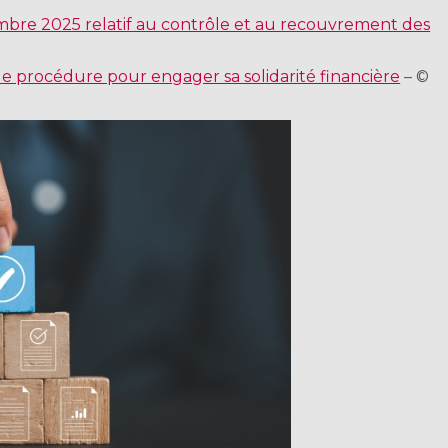
bre 2025 relatif au contrôle et au recouvrement des
le procédure pour engager sa solidarité financière
– ©