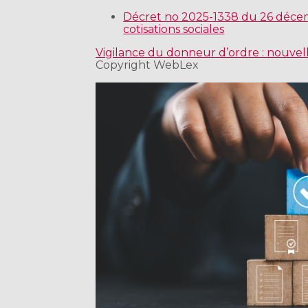
Décret no 2025-1338 du 26 décem
cotisations sociales
Vigilance du donneur d’ordre : nouvel
Copyright WebLex