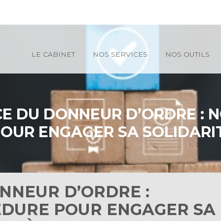
Principal
LE CABINET
NOS SERVICES
NOS OUTILS
CE DU DONNEUR D’ORDRE : 
OUR ENGAGER SA SOLIDARIT
NNEUR D’ORDRE :
DURE POUR ENGAGER SA