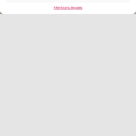
Mentions légales
Des services adaptés aux
besoins de votre activité
Création & Reprise