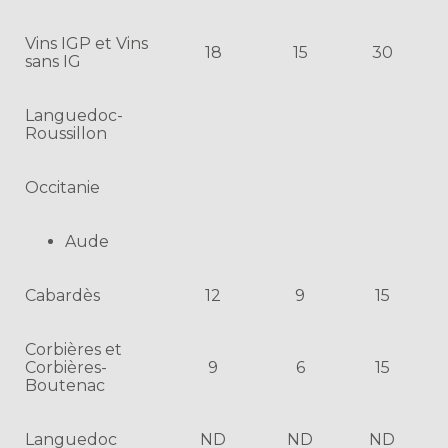
Vins IGP et Vins
18
15
30
sans IG
Languedoc-
Roussillon
Occitanie
Aude
Cabardès
12
9
15
Corbières et
Corbières-
9
6
15
Boutenac
Languedoc
ND
ND
ND