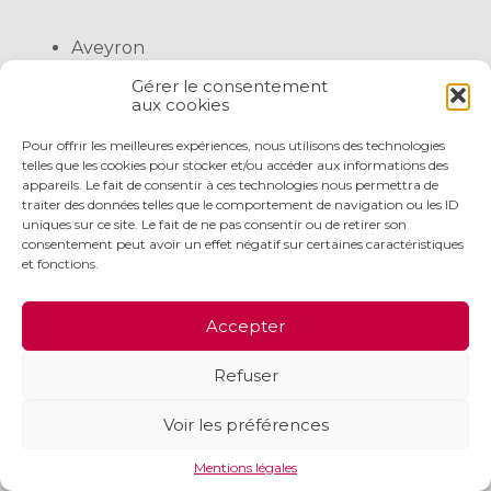
Aveyron
Gérer le consentement
aux cookies
Marcillac
21
16
25
Pour offrir les meilleures expériences, nous utilisons des technologies
Haute-
telles que les cookies pour stocker et/ou accéder aux informations des
Garonne
appareils. Le fait de consentir à ces technologies nous permettra de
traiter des données telles que le comportement de navigation ou les ID
uniques sur ce site. Le fait de ne pas consentir ou de retirer son
Fronton
9
6
12
consentement peut avoir un effet négatif sur certaines caractéristiques
et fonctions.
Vins IGP
5
4
8
Accepter
Vins sans IG
5
4
8
Refuser
Gers
Voir les préférences
Mentions légales
Saint-Mont
14
9
19