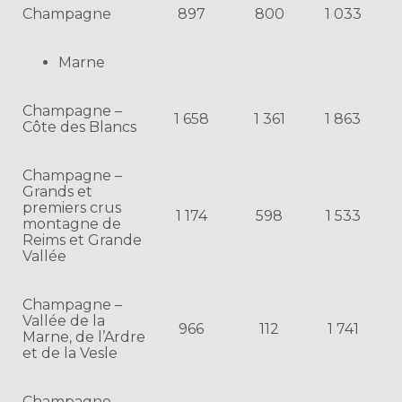
Champagne
897
800
1 033
Marne
Champagne –
1 658
1 361
1 863
Côte des Blancs
Champagne –
Grands et
premiers crus
1 174
598
1 533
montagne de
Reims et Grande
Vallée
Champagne –
Vallée de la
966
112
1 741
Marne, de l’Ardre
et de la Vesle
Champagne –