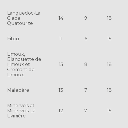
Languedoc-La
Clape
14
9
18
Quatourze
Fitou
11
6
15
Limoux,
Blanquette de
Limoux et
15
8
18
Crémant de
Limoux
Malepère
13
7
18
Minervois et
Minervois-La
12
7
15
Livinière