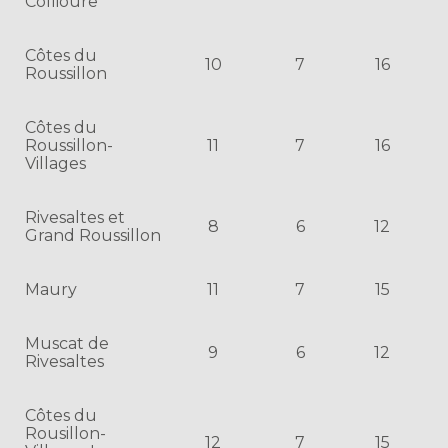
Collioure
Côtes du
10
7
16
Roussillon
Côtes du
Roussillon-
11
7
16
Villages
Rivesaltes et
8
6
12
Grand Roussillon
Maury
11
7
15
Muscat de
9
6
12
Rivesaltes
Côtes du
Rousillon-
12
7
15