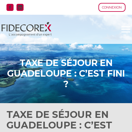
CONNEXION
Aller
au
contenu
TAXE DE SÉJOUR EN
GUADELOUPE : C’EST FINI
?
TAXE DE SÉJOUR EN
GUADELOUPE : C’EST