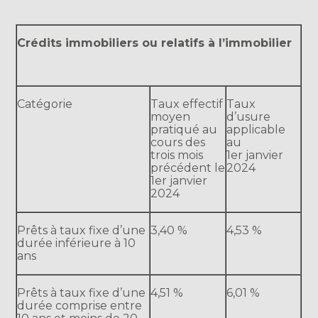
Crédits immobiliers ou relatifs à l’immobilier
Catégorie
Taux effectif
Taux
moyen
d’usure
pratiqué au
applicable
cours des
au
trois mois
1er janvier
précédent le
2024
1er janvier
2024
Prêts à taux fixe d’une
3,40 %
4,53 %
durée inférieure à 10
ans
Prêts à taux fixe d’une
4,51 %
6,01 %
durée comprise entre