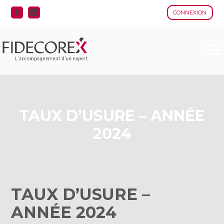
CONNEXION
Aller
au
contenu
TAUX D’USURE – ANNÉE
2024
TAUX D’USURE –
ANNÉE 2024