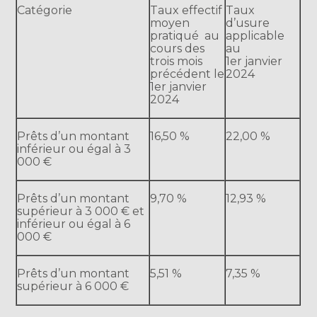
Catégorie
Taux effectif
Taux
moyen
d’usure
pratiqué au
applicable
cours des
au
trois mois
1er janvier
précédent le
2024
1er janvier
2024
Prêts d’un montant
16,50 %
22,00 %
inférieur ou égal à 3
000 €
Prêts d’un montant
9,70 %
12,93 %
supérieur à 3 000 € et
inférieur ou égal à 6
000 €
Prêts d’un montant
5,51 %
7,35 %
supérieur à 6 000 €