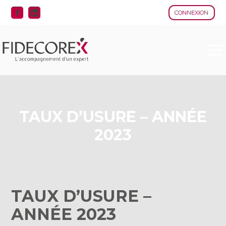
CONNEXION
Aller
au
contenu
TAUX D’USURE – ANNÉE
2023
TAUX D’USURE –
ANNÉE 2023