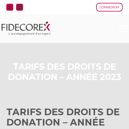
CONNEXION
Aller
au
contenu
TARIFS DES DROITS DE
DONATION – ANNÉE 2023
TARIFS DES DROITS DE
DONATION – ANNÉE