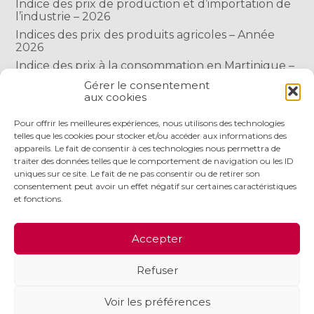
Indice des prix de production et d’importation de
l’industrie – 2026
Indices des prix des produits agricoles – Année
2026
Indice des prix à la consommation en Martinique –
Année 2026
Gérer le consentement
Indice des prix à la consommation à Mayotte –
aux cookies
2026
Pour offrir les meilleures expériences, nous utilisons des technologies
telles que les cookies pour stocker et/ou accéder aux informations des
appareils. Le fait de consentir à ces technologies nous permettra de
COMMENTAIRES RÉCENTS
traiter des données telles que le comportement de navigation ou les ID
uniques sur ce site. Le fait de ne pas consentir ou de retirer son
consentement peut avoir un effet négatif sur certaines caractéristiques
et fonctions.
Footer
LE CABINET
NOS SERVICES
NOS OUTILS
Accepter
Principale
ACTUALITÉS
RECRUTEMENT
CONTACT
Refuser
Footer
PLAN DU SITE
MENTIONS LÉGALES
Voir les préférences