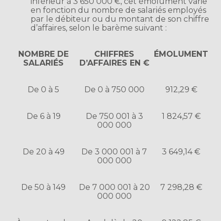
inférieur à 3 650 000 €, cet émolument varie
en fonction du nombre de salariés employés
par le débiteur ou du montant de son chiffre
d’affaires, selon le barème suivant :
NOMBRE DE
CHIFFRES
ÉMOLUMENT
SALARIÉS
D’AFFAIRES EN €
De 0 à 5
De 0 à 750 000
912,29 €
De 6 à 19
De 750 001 à 3
1 824,57 €
000 000
De 20 à 49
De 3 000 001 à 7
3 649,14 €
000 000
De 50 à 149
De 7 000 001 à 20
7 298,28 €
000 000