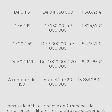
De 0 à 5
De 0 à 750 000
1 368,43 €
De 6 à 19
De 750 001 à 3
1 824,57 €
000 000
De 20 à 49
De 3 000 001 à 7
5 473,71 €
000 000
De 50 à 149
De 7 000 001 à 20
9 122,85 €
000 000
À compter de
Au-delà de 20
13 684,28 €
150
000 000
Lorsque le débiteur relève de 2 tranches de
rémunération différentes au titre respectivement