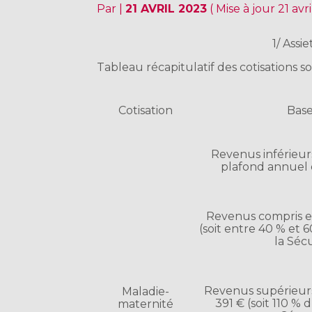
Par
|
21 AVRIL 2023
( Mise à jour 21 avr
1/ Assi
Tableau récapitulatif des cotisations so
Cotisation
Base
Revenus inférieurs
plafond annuel d
Revenus compris en
(soit entre 40 % et
la Sécu
Revenus supérieurs
Maladie-
391 € (soit 110 %
maternité