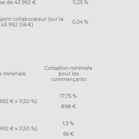
ase de 43 992 €
0,25 %
int collaborateur (sur la
0,34 %
 43 992 136 €)
Cotisation minimale
te minimale
pour les
commerçants
17,75 %
992 € x 11,50 %)
898 €
1,3 %
992 € x 11,50 %)
66 €