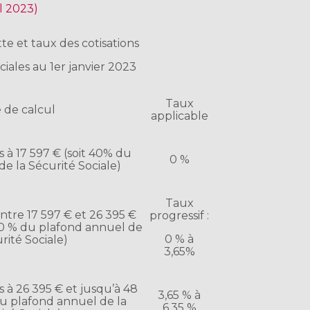
il 2023)
ette et taux des cotisations
ciales au 1er janvier 2023
Taux
 de calcul
applicable
 à 17 597 € (soit 40% du
0 %
e la Sécurité Sociale)
Taux
tre 17 597 € et 26 395 €
progressif :
 60 % du plafond annuel de
0 % à
rité Sociale)
3,65%
 à 26 395 € et jusqu’à 48
3,65 % à
 du plafond annuel de la
6,35 %