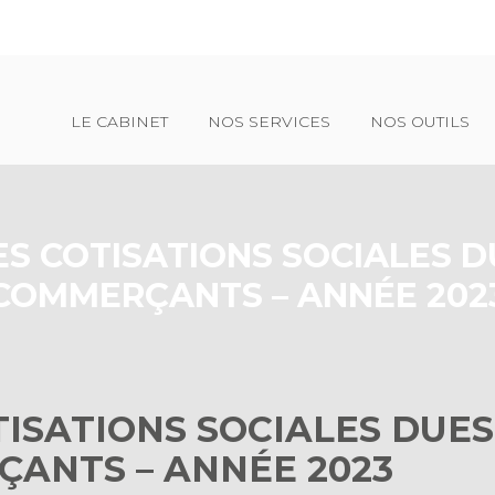
Principal
LE CABINET
NOS SERVICES
NOS OUTILS
S COTISATIONS SOCIALES D
COMMERÇANTS – ANNÉE 202
ISATIONS SOCIALES DUES
ÇANTS – ANNÉE 2023