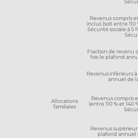
Sécur
Revenus compris en
inclus (soit entre 11
Sécurité sociale à 5 
Sécur
Fraction de revenu q
fois le plafond annu
Revenus inférieurs à
annuel de la
Revenus compris en
Allocations
(entre 110 % et 140
familiales
Sécur
Revenus supérieurs 
plafond annuel d