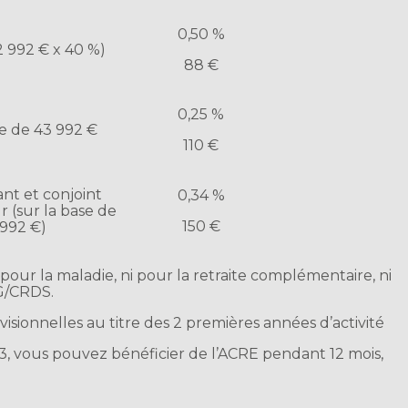
0,50 %
2 992 € x 40 %)
88 €
0,25 %
se de 43 992 €
110 €
t et conjoint
0,34 %
r (sur la base de
150 €
 992 €)
i pour la maladie, ni pour la retraite complémentaire, ni
SG/CRDS.
rovisionnelles au titre des 2 premières années d’activité
3, vous pouvez bénéficier de l’ACRE pendant 12 mois,