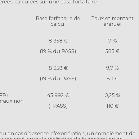
rées, calculées sur une base forfaitaire
Base forfaitaire de
Taux et montant
calcul
annuel
8 358 €
7 %
(19 % du PASS)
585 €
8 358 €
9,7 %
(19 % du PASS)
811 €
CFP)
43 992 €
0,25 %
éraux non
(1 PASS)
110 €
 ou en cas d’absence d’exonération, un complément de