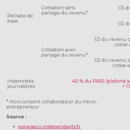
Cotisation sans
1/3 
partage du revenu*
Retraite de
base
1/2 
1/3 du revenu d
cotise 
Cotisation avec
partage du revenu*
1/2 du revenu d
cotise a
Indemnités
40 % du PASS (plafond an
journalières
= 1
* Hors conjoint collaborateur du micro-
entrepreneur
Source :
www.secu-independants.fr