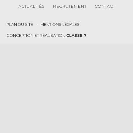
Principale
ACTUALITÉS
RECRUTEMENT
CONTACT
Footer
PLAN DU SITE
MENTIONS LÉGALES
CONCEPTION ET RÉALISATION
CLASSE 7