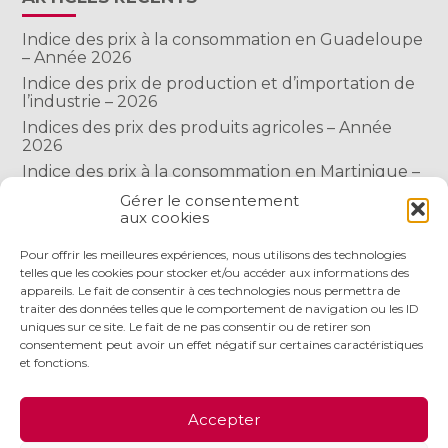
Indice des prix à la consommation en Guadeloupe
– Année 2026
Indice des prix de production et d’importation de
l’industrie – 2026
Indices des prix des produits agricoles – Année
2026
Indice des prix à la consommation en Martinique –
Année 2026
Gérer le consentement
Indice des prix à la consommation à Mayotte –
aux cookies
2026
Pour offrir les meilleures expériences, nous utilisons des technologies
telles que les cookies pour stocker et/ou accéder aux informations des
COMMENTAIRES RÉCENTS
appareils. Le fait de consentir à ces technologies nous permettra de
traiter des données telles que le comportement de navigation ou les ID
uniques sur ce site. Le fait de ne pas consentir ou de retirer son
consentement peut avoir un effet négatif sur certaines caractéristiques
et fonctions.
Footer
LE CABINET
NOS SERVICES
NOS OUTILS
Accepter
Principale
ACTUALITÉS
RECRUTEMENT
CONTACT