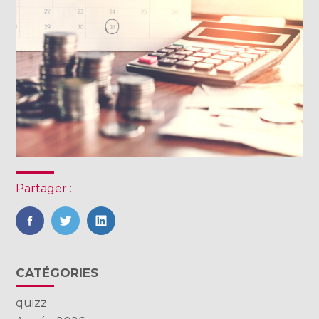
Partager :
FaceBook
Twitter
LinkedIn
Blog
CATÉGORIES
sidebar
quizz