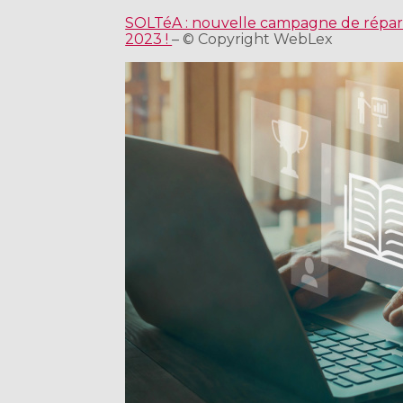
SOLTéA : nouvelle campagne de répart
2023 !
– © Copyright WebLex