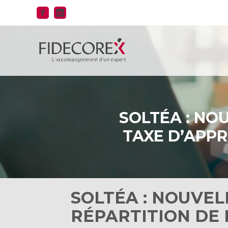
Aller
au
contenu
SOLTÉA : NO
TAXE D’APPR
SOLTÉA : NOUVE
RÉPARTITION DE 