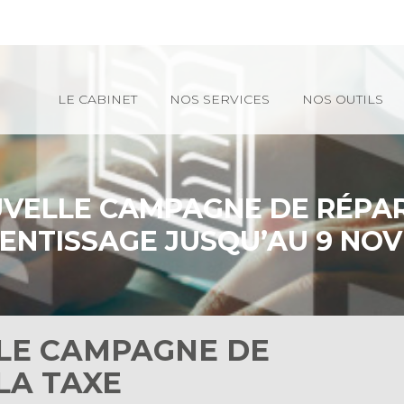
Principal
LE CABINET
NOS SERVICES
NOS OUTILS
UVELLE CAMPAGNE DE RÉPAR
ENTISSAGE JUSQU’AU 9 NOV
LLE CAMPAGNE DE
LA TAXE