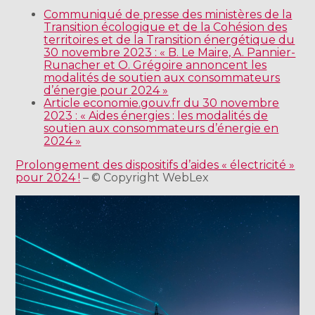
Communiqué de presse des ministères de la
Transition écologique et de la Cohésion des
territoires et de la Transition énergétique du
30 novembre 2023 : « B. Le Maire, A. Pannier-
Runacher et O. Grégoire annoncent les
modalités de soutien aux consommateurs
d’énergie pour 2024 »
Article economie.gouv.fr du 30 novembre
2023 : « Aides énergies : les modalités de
soutien aux consommateurs d’énergie en
2024 »
Prolongement des dispositifs d’aides « électricité »
pour 2024 !
– © Copyright WebLex