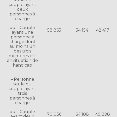
couple ayant
deux
personnes à
charge
ou – Couple
58 865
54 154
42 417
ayant une
personne à
charge dont
au moins un
des trois
membres est
en situation de
handicap
– Personne
seule ou
couple ayant
trois
personnes à
charge
ou – Couple
70 036
64 108
49 898
ayant deux