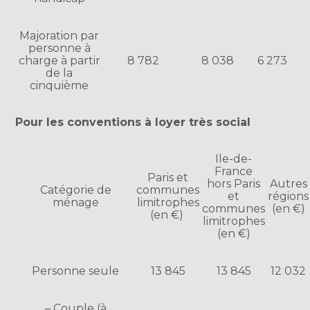
Majoration par
personne à
charge à partir
8 782
8 038
6 273
de la
cinquième
Pour les conventions à loyer très social
Ile-de-
France
Paris et
hors Paris
Autres
Catégorie de
communes
et
régions
ménage
limitrophes
communes
(en €)
(en €)
limitrophes
(en €)
Personne seule
13 845
13 845
12 032
– Couple (à