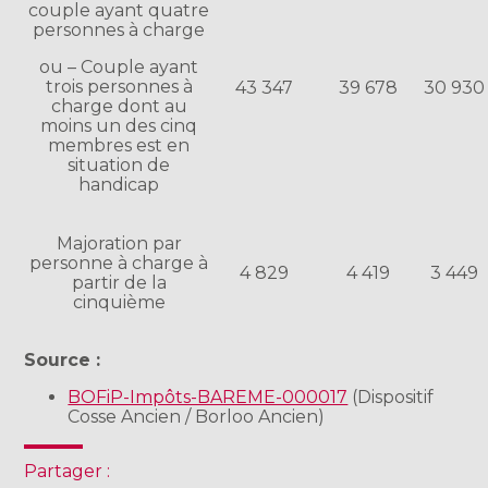
couple ayant quatre
personnes à charge
ou – Couple ayant
trois personnes à
43 347
39 678
30 930
charge dont au
moins un des cinq
membres est en
situation de
handicap
Majoration par
personne à charge à
4 829
4 419
3 449
partir de la
cinquième
Source :
BOFiP-Impôts-BAREME-000017
(Dispositif
Cosse Ancien / Borloo Ancien)
Partager :