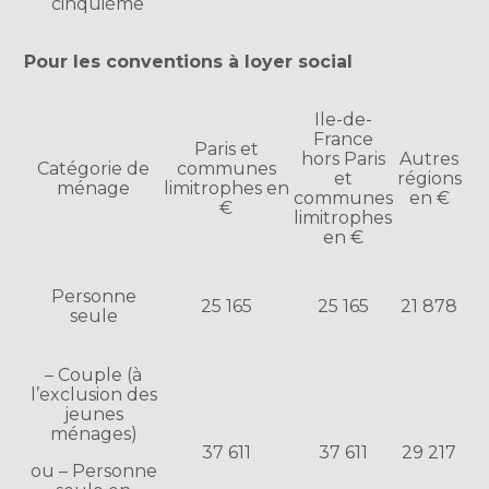
cinquième
Pour les conventions à loyer social
Ile-de-
France
Paris et
hors Paris
Autres
Catégorie de
communes
et
régions
ménage
limitrophes en
communes
en €
€
limitrophes
en €
Personne
25 165
25 165
21 878
seule
– Couple (à
l’exclusion des
jeunes
ménages)
37 611
37 611
29 217
ou – Personne