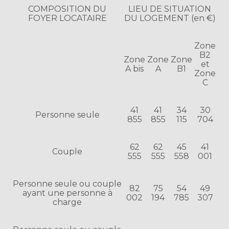
COMPOSITION DU
LIEU DE SITUATION
FOYER LOCATAIRE
DU LOGEMENT (en €)
Zone
B2
Zone
Zone
Zone
et
A bis
A
B1
Zone
C
41
41
34
30
Personne seule
855
855
115
704
62
62
45
41
Couple
555
555
558
001
Personne seule ou couple
82
75
54
49
ayant une personne à
002
194
785
307
charge