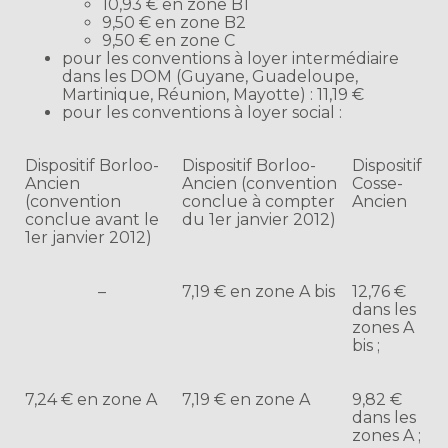
10,93 € en zone B1
9,50 € en zone B2
9,50 € en zone C
pour les conventions à loyer intermédiaire
dans les DOM (Guyane, Guadeloupe,
Martinique, Réunion, Mayotte) : 11,19 €
pour les conventions à loyer social :
Dispositif Borloo-
Dispositif Borloo-
Dispositif
Ancien
Ancien (convention
Cosse-
(convention
conclue à compter
Ancien
conclue avant le
du 1er janvier 2012)
1er janvier 2012)
–
7,19 € en zone A bis
12,76 €
dans les
zones A
bis ;
7,24 € en zone A
7,19 € en zone A
9,82 €
dans les
zones A ;