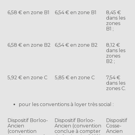
6,58 € en zone B1
6,54 € en zone B1
8,45 €
dans les
zones
B1 ;
6,58 € en zone B2
6,54 € en zone B2
8,12 €
dans les
zones
B2 ;
5,92 € en zone C
5,85 € en zone C
7,54 €
dans les
zones C.
pour les conventions à loyer très social :
Dispositif Borloo-
Dispositif Borloo-
Dispositif
Ancien
Ancien (convention
Cosse-
(convention
conclue à compter
Ancien