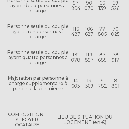
Personne seule ou couple
97
90
66
59
ayant deux personnes à
904
070
139
526
charge
Personne seule ou couple
116
106
77
70
ayant trois personnes à
487
627
805
025
charge
Personne seule ou couple
131
119
87
78
ayant quatre personnes à
078
897
685
917
charge
Majoration par personne à
14
13
9
8
charge supplémentaire à
603
369
782
801
partir de la cinquième
COMPOSITION
LIEU DE SITUATION DU
DU FOYER
LOGEMENT (en €)
LOCATAIRE