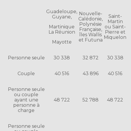
Guadeloupe,
Nouvelle-
Saint-
Guyane,
Calédonie,
Martin
Polynésie
Martinique
ou Saint-
Française,
La Réunion
Pierre et
îles Wallis
Miquelon
et Futuna
Mayotte
Personne seule
30 338
32 872
30 338
Couple
40 516
43 896
40 516
Personne seule
ou couple
ayant une
48 722
52 788
48 722
personne à
charge
Personne seule