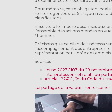
d’examiner cette nécessité avant le 3
Pour mémoire, cette obligation légale e
réinterroger tous les 5 ans, au niveau d
classifications.
Ensuite, la loi impose désormais aux b
l’ensemble des actions menées en vue d
/ hommes.
Précisons que ce bilan doit nécessairem
l’accompagnement des entreprises rel
représentation équilibrée des emplois.
Sources :
Loi no 2023-1107 du 29 novembre 
interprofessionnel relatif au partag
Article L2241-1, 6o du Code du trav
Loi partage de la valeur : renforcement