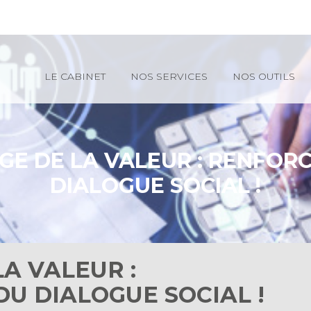
Principal
LE CABINET
NOS SERVICES
NOS OUTILS
GE DE LA VALEUR : RENFOR
DIALOGUE SOCIAL !
LA VALEUR :
U DIALOGUE SOCIAL !