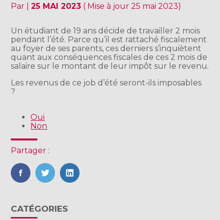
Par
|
25 MAI 2023
( Mise à jour 25 mai 2023)
Un étudiant de 19 ans décide de travailler 2 mois
pendant l’été. Parce qu’il est rattaché fiscalement
au foyer de ses parents, ces derniers s’inquiètent
quant aux conséquences fiscales de ces 2 mois de
salaire sur le montant de leur impôt sur le revenu.
Les revenus de ce job d’été seront-ils imposables
?
Oui
Non
Partager :
FaceBook
Twitter
LinkedIn
Blog
CATÉGORIES
sidebar