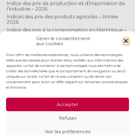
Indice des prix de production et d’importation de
l’industrie – 2026
Indices des prix des produits agricoles – Année
2026
Indice des prix à la consommation en Martinique –
Année 2026
Gérer le consentement
Indice des prix à la consommation à Mayotte –
aux cookies
2026
Pour offrir les meilleures expériences, nous utilisons des technologies
telles que les cookies pour stocker et/ou accéder aux informations des
appareils. Le fait de consentir à ces technologies nous permettra de
COMMENTAIRES RÉCENTS
traiter des données telles que le comportement de navigation ou les ID
uniques sur ce site. Le fait de ne pas consentir ou de retirer son
consentement peut avoir un effet négatif sur certaines caractéristiques
et fonctions.
Footer
LE CABINET
NOS SERVICES
NOS OUTILS
Accepter
Principale
ACTUALITÉS
RECRUTEMENT
CONTACT
Refuser
Footer
PLAN DU SITE
MENTIONS LÉGALES
Voir les préférences