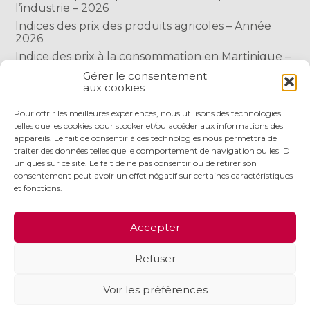
l’industrie – 2026
Indices des prix des produits agricoles – Année
2026
Indice des prix à la consommation en Martinique –
Année 2026
Gérer le consentement
Indice des prix à la consommation à Mayotte –
aux cookies
2026
Pour offrir les meilleures expériences, nous utilisons des technologies
telles que les cookies pour stocker et/ou accéder aux informations des
appareils. Le fait de consentir à ces technologies nous permettra de
COMMENTAIRES RÉCENTS
traiter des données telles que le comportement de navigation ou les ID
uniques sur ce site. Le fait de ne pas consentir ou de retirer son
consentement peut avoir un effet négatif sur certaines caractéristiques
et fonctions.
Footer
LE CABINET
NOS SERVICES
NOS OUTILS
Accepter
Principale
ACTUALITÉS
RECRUTEMENT
CONTACT
Refuser
Footer
PLAN DU SITE
MENTIONS LÉGALES
Voir les préférences