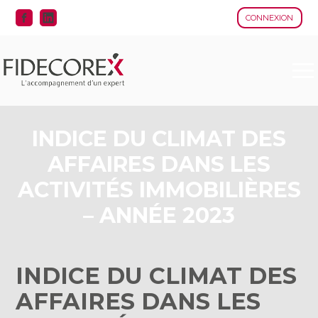
CONNEXION
Aller
au
contenu
INDICE DU CLIMAT DES
AFFAIRES DANS LES
ACTIVITÉS IMMOBILIÈRES
– ANNÉE 2023
INDICE DU CLIMAT DES
AFFAIRES DANS LES