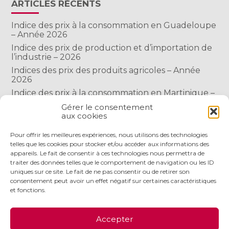
ARTICLES RÉCENTS
Indice des prix à la consommation en Guadeloupe
– Année 2026
Indice des prix de production et d’importation de
l’industrie – 2026
Indices des prix des produits agricoles – Année
2026
Indice des prix à la consommation en Martinique –
Année 2026
Gérer le consentement
Indice des prix à la consommation à Mayotte –
aux cookies
2026
Pour offrir les meilleures expériences, nous utilisons des technologies
telles que les cookies pour stocker et/ou accéder aux informations des
appareils. Le fait de consentir à ces technologies nous permettra de
COMMENTAIRES RÉCENTS
traiter des données telles que le comportement de navigation ou les ID
uniques sur ce site. Le fait de ne pas consentir ou de retirer son
consentement peut avoir un effet négatif sur certaines caractéristiques
et fonctions.
Footer
LE CABINET
NOS SERVICES
NOS OUTILS
Accepter
Principale