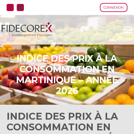
CONNEXION
Aller
au
contenu
INDICE DES PRIX À LA
CONSOMMATION EN
MARTINIQUE – ANNÉE
2026
INDICE DES PRIX À LA
CONSOMMATION EN