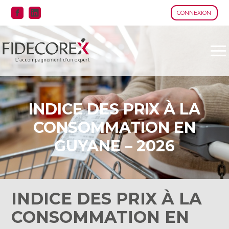
CONNEXION
Aller
au
contenu
INDICE DES PRIX À LA
CONSOMMATION EN
GUYANE – 2026
INDICE DES PRIX À LA
CONSOMMATION EN