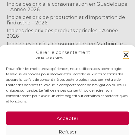
Indice des prix à la consommation en Guadeloupe
– Année 2026
Indice des prix de production et d’importation de
l’industrie – 2026
Indices des prix des produits agricoles – Année
2026
Indice des prix à la consommation en Martinique –
Année 2026
Gérer le consentement
Indice des prix à la consommation à Mayotte –
aux cookies
2026
Pour offrir les meilleures expériences, nous utilisons des technologies
telles que les cookies pour stocker et/ou accéder aux informations des
appareils. Le fait de consentir à ces technologies nous permettra de
COMMENTAIRES RÉCENTS
traiter des données telles que le comportement de navigation ou les ID
uniques sur ce site. Le fait de ne pas consentir ou de retirer son
consentement peut avoir un effet négatif sur certaines caractéristiques
et fonctions.
Footer
LE CABINET
NOS SERVICES
NOS OUTILS
Accepter
Principale
ACTUALITÉS
RECRUTEMENT
CONTACT
Refuser