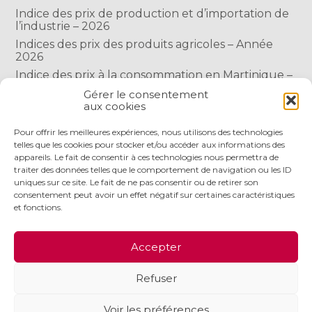
Indice des prix de production et d’importation de
l’industrie – 2026
Indices des prix des produits agricoles – Année
2026
Indice des prix à la consommation en Martinique –
Année 2026
Gérer le consentement
Indice des prix à la consommation à Mayotte –
aux cookies
2026
Pour offrir les meilleures expériences, nous utilisons des technologies
telles que les cookies pour stocker et/ou accéder aux informations des
appareils. Le fait de consentir à ces technologies nous permettra de
COMMENTAIRES RÉCENTS
traiter des données telles que le comportement de navigation ou les ID
uniques sur ce site. Le fait de ne pas consentir ou de retirer son
consentement peut avoir un effet négatif sur certaines caractéristiques
et fonctions.
Footer
LE CABINET
NOS SERVICES
NOS OUTILS
Accepter
Principale
ACTUALITÉS
RECRUTEMENT
CONTACT
Refuser
Footer
PLAN DU SITE
MENTIONS LÉGALES
Voir les préférences