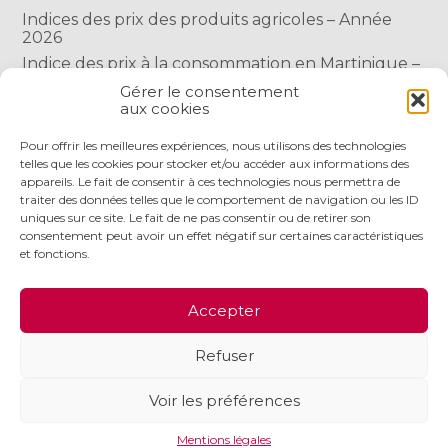
Indices des prix des produits agricoles – Année
2026
Indice des prix à la consommation en Martinique –
Année 2026
Gérer le consentement
Indice des prix à la consommation à Mayotte –
aux cookies
2026
Pour offrir les meilleures expériences, nous utilisons des technologies
telles que les cookies pour stocker et/ou accéder aux informations des
appareils. Le fait de consentir à ces technologies nous permettra de
COMMENTAIRES RÉCENTS
traiter des données telles que le comportement de navigation ou les ID
uniques sur ce site. Le fait de ne pas consentir ou de retirer son
consentement peut avoir un effet négatif sur certaines caractéristiques
et fonctions.
Footer
LE CABINET
NOS SERVICES
NOS OUTILS
Accepter
Principale
ACTUALITÉS
RECRUTEMENT
CONTACT
Refuser
Footer
PLAN DU SITE
MENTIONS LÉGALES
Voir les préférences
CONCEPTION ET RÉALISATION
CLASSE 7
Mentions légales