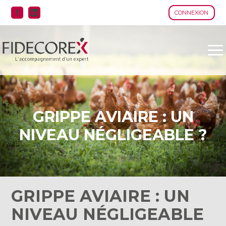
CONNEXION
Aller
au
contenu
GRIPPE AVIAIRE : UN
NIVEAU NÉGLIGEABLE ?
GRIPPE AVIAIRE : UN
NIVEAU NÉGLIGEABLE