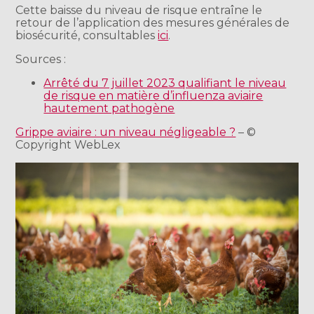
Cette baisse du niveau de risque entraîne le
retour de l’application des mesures générales de
biosécurité, consultables
ici
.
Sources :
Arrêté du 7 juillet 2023 qualifiant le niveau
de risque en matière d’influenza aviaire
hautement pathogène
Grippe aviaire : un niveau négligeable ?
– ©
Copyright WebLex