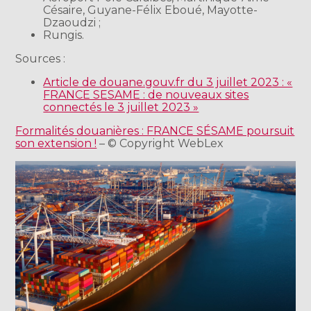
Césaire, Guyane-Félix Eboué, Mayotte-
Dzaoudzi ;
Rungis.
Sources :
Article de douane.gouv.fr du 3 juillet 2023 : «
FRANCE SESAME : de nouveaux sites
connectés le 3 juillet 2023 »
Formalités douanières : FRANCE SÉSAME poursuit
son extension !
– © Copyright WebLex