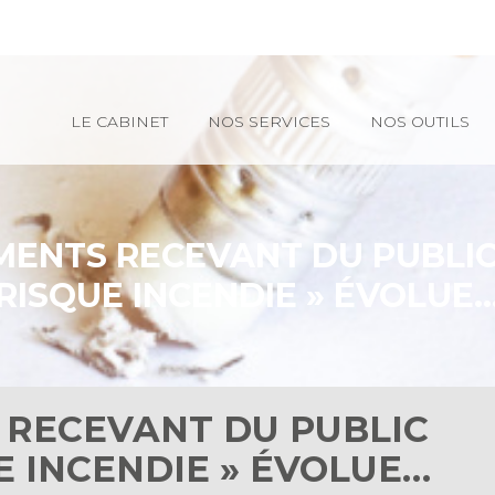
Principal
LE CABINET
NOS SERVICES
NOS OUTILS
ENTS RECEVANT DU PUBLIC (
RISQUE INCENDIE » ÉVOLUE
 RECEVANT DU PUBLIC
QUE INCENDIE » ÉVOLUE…