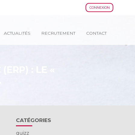
CONNEXION
ACTUALITÉS
RECRUTEMENT
CONTACT
ERP) : LE «
…
Blog
CATÉGORIES
sidebar
quizz