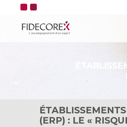
Aller
au
contenu
ÉTABLISSEM
ÉTABLISSEMENTS
(ERP) : LE « RIS