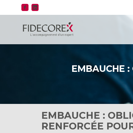
Aller
au
contenu
EMBAUCHE :
EMBAUCHE : OBL
RENFORCÉE POUR