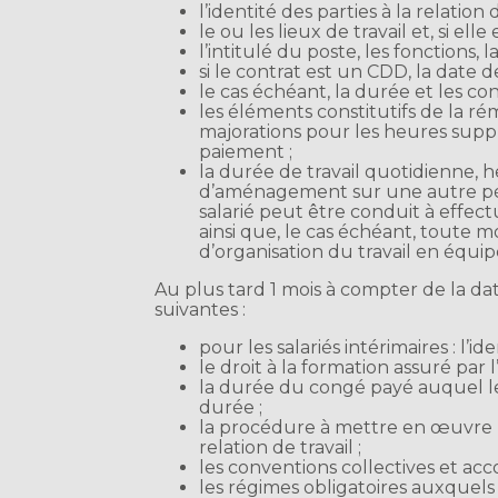
l’identité des parties à la relation d
le ou les lieux de travail et, si ell
l’intitulé du poste, les fonctions,
si le contrat est un CDD, la date 
le cas échéant, la durée et les con
les éléments constitutifs de la r
majorations pour les heures supplé
paiement ;
la durée de travail quotidienne,
d’aménagement sur une autre péri
salarié peut être conduit à effe
ainsi que, le cas échéant, toute
d’organisation du travail en équip
Au plus tard 1 mois à compter de la dat
suivantes :
pour les salariés intérimaires : l’i
le droit à la formation assuré par 
la durée du congé payé auquel le s
durée ;
la procédure à mettre en œuvre pa
relation de travail ;
les conventions collectives et acco
les régimes obligatoires auxquels l