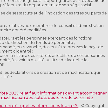
té, constitué grâce à l’apport gratuit et irrévocable de
 la préfecture du département de son siège social.
 de ses statuts et de l’indication des titres ou parts de
tions relatives aux membres du conseil d’administration
nnité ont été modifiées :
dateurs et les personnes exerçant des fonctions
 ou de direction du fonds de pérennité ;
 demandé, en revanche, doivent être précisés le pays de
ment d’identité ;
iser la nature des intérêts effectifs que ces personnes
ité, à savoir la qualité au titre de laquelle les
ns.
es déclarations de création et de modification, qui
alisée .
bre 2025 relatif aux informations devant accompagner
e modification des statuts des fonds de pérennité
pérennité : quelles informations fournir ?
– © Copyright