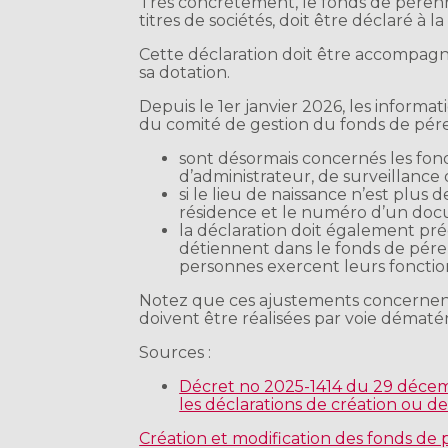
Très concrètement, le fonds de pérenni
titres de sociétés, doit être déclaré à
Cette déclaration doit être accompagnée
sa dotation.
Depuis le 1er janvier 2026, les informa
du comité de gestion du fonds de pére
sont désormais concernés les fon
d’administrateur, de surveillance
si le lieu de naissance n’est plus
résidence et le numéro d’un docu
la déclaration doit également préc
détiennent dans le fonds de pérenn
personnes exercent leurs fonctio
Notez que ces ajustements concernent l
doivent être réalisées par voie dématéri
Sources :
Décret no 2025-1414 du 29 décem
les déclarations de création ou d
Création et modification des fonds de 