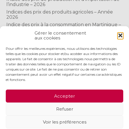
l’industrie – 2026
Indices des prix des produits agricoles – Année
2026
Indice des prix à la consommation en Martinique –
Année 2026
Gérer le consentement
Indice des prix à la consommation à Mayotte –
aux cookies
2026
Pour offrir les meilleures expériences, nous utilisons des technologies
telles que les cookies pour stocker et/ou accéder aux informations des
COMMENTAIRES RÉCENTS
appareils. Le fait de consentir à ces technologies nous permettra de
traiter des données telles que le comportement de navigation ou les ID
uniques sur ce site. Le fait de ne pas consentir ou de retirer son
consentement peut avoir un effet négatif sur certaines caractéristiques
et fonctions.
Footer
LE CABINET
NOS SERVICES
NOS OUTILS
Accepter
Principale
ACTUALITÉS
RECRUTEMENT
CONTACT
Refuser
Footer
PLAN DU SITE
MENTIONS LÉGALES
Voir les préférences