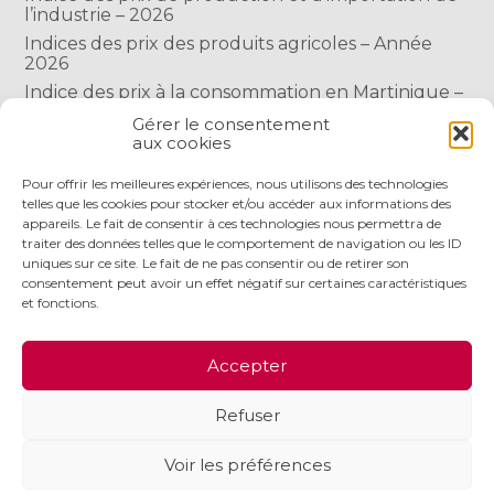
l’industrie – 2026
Indices des prix des produits agricoles – Année
2026
Indice des prix à la consommation en Martinique –
Année 2026
Gérer le consentement
Indice des prix à la consommation à Mayotte –
aux cookies
2026
Pour offrir les meilleures expériences, nous utilisons des technologies
telles que les cookies pour stocker et/ou accéder aux informations des
COMMENTAIRES RÉCENTS
appareils. Le fait de consentir à ces technologies nous permettra de
traiter des données telles que le comportement de navigation ou les ID
uniques sur ce site. Le fait de ne pas consentir ou de retirer son
consentement peut avoir un effet négatif sur certaines caractéristiques
et fonctions.
Footer
LE CABINET
NOS SERVICES
NOS OUTILS
Accepter
Principale
ACTUALITÉS
RECRUTEMENT
CONTACT
Refuser
Footer
PLAN DU SITE
MENTIONS LÉGALES
Voir les préférences