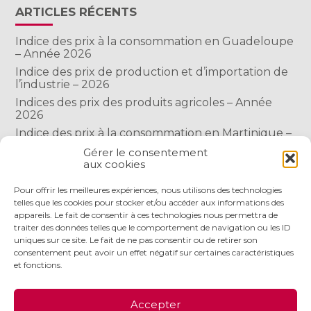
ARTICLES RÉCENTS
Indice des prix à la consommation en Guadeloupe
– Année 2026
Indice des prix de production et d’importation de
l’industrie – 2026
Indices des prix des produits agricoles – Année
2026
Indice des prix à la consommation en Martinique –
Année 2026
Gérer le consentement
Indice des prix à la consommation à Mayotte –
aux cookies
2026
Pour offrir les meilleures expériences, nous utilisons des technologies
telles que les cookies pour stocker et/ou accéder aux informations des
appareils. Le fait de consentir à ces technologies nous permettra de
COMMENTAIRES RÉCENTS
traiter des données telles que le comportement de navigation ou les ID
uniques sur ce site. Le fait de ne pas consentir ou de retirer son
consentement peut avoir un effet négatif sur certaines caractéristiques
et fonctions.
Footer
LE CABINET
NOS SERVICES
NOS OUTILS
Accepter