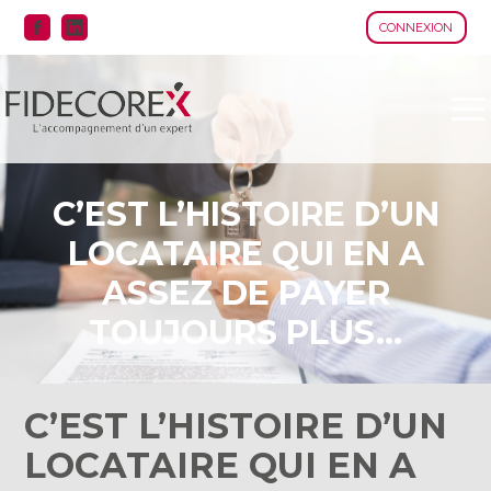
CONNEXION
Aller
au
contenu
C’EST L’HISTOIRE D’UN
LOCATAIRE QUI EN A
ASSEZ DE PAYER
TOUJOURS PLUS…
C’EST L’HISTOIRE D’UN
LOCATAIRE QUI EN A