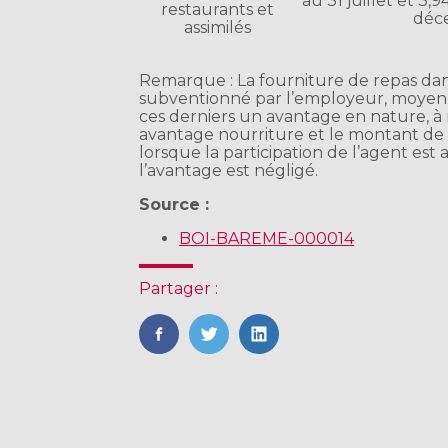
au 31 juillet et 3,
restaurants et
déc
assimilés
Remarque : La fourniture de repas dan
subventionné par l’employeur, moyenn
ces derniers un avantage en nature, à 
avantage nourriture et le montant de l
lorsque la participation de l’agent est a
l’avantage est négligé.
Source :
BOI-BAREME-000014
Partager :
FaceBook
Twitter
LinkedIn