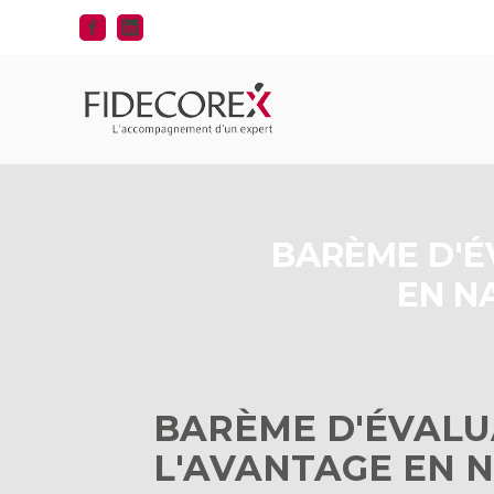
Aller
au
contenu
BARÈME D'É
EN N
BARÈME D'ÉVALU
L'AVANTAGE EN N