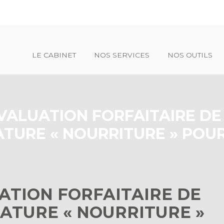
Principal
LE CABINET
NOS SERVICES
NOS OUTILS
VALUATION FORFAITAIRE DE
ATURE « NOURRITURE » POUR
ATION FORFAITAIRE DE
ATURE « NOURRITURE »