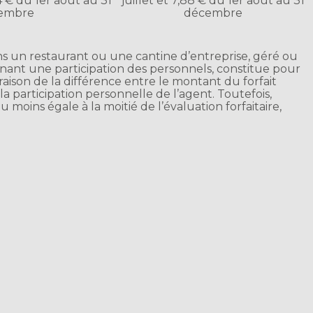
94 € du 1er août au 31
juillet et 7,88 € du 1er août au 31
embre
décembre
s un restaurant ou une cantine d’entreprise, géré ou
ant une participation des personnels, constitue pour
raison de la différence entre le montant du forfait
a participation personnelle de l’agent. Toutefois,
u moins égale à la moitié de l’évaluation forfaitaire,