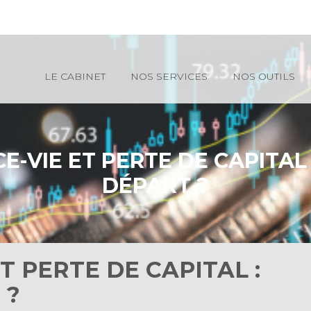
Principal
LE CABINET
NOS SERVICES
NOS OUTILS
-VIE ET PERTE DE CAPITAL
DÉPART ?
T PERTE DE CAPITAL :
 ?