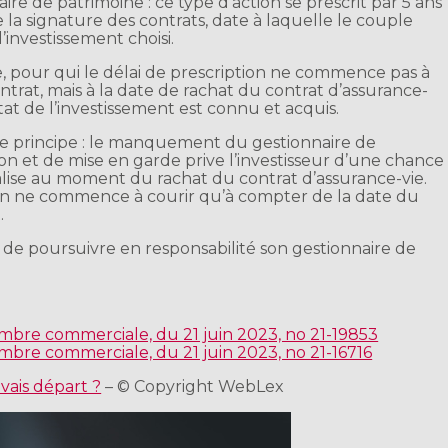
aire de patrimoine : ce type d’action se prescrit par 5 ans
la signature des contrats, date à laquelle le couple
l’investissement choisi.
le, pour qui le délai de prescription ne commence pas à
ntrat, mais à la date de rachat du contrat d’assurance-
tat de l’investissement est connu et acquis.
 le principe : le manquement du gestionnaire de
ion et de mise en garde prive l’investisseur d’une chance
éalise au moment du rachat du contrat d’assurance-vie.
ion ne commence à courir qu’à compter de la date du
.
 de poursuivre en responsabilité son gestionnaire de
ambre commerciale, du 21 juin 2023, no 21-19853
ambre commerciale, du 21 juin 2023, no 21-16716
vais départ ?
– © Copyright WebLex