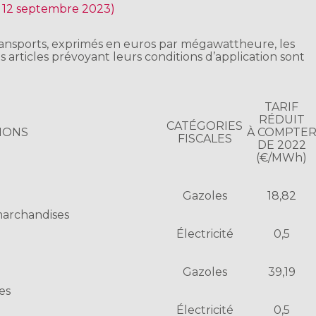
r 12 septembre 2023)
 transports, exprimés en euros par mégawattheure, les
s articles prévoyant leurs conditions d’application sont
TARIF
RÉDUIT
CATÉGORIES
IONS
À COMPTE
FISCALES
DE 2022
(€/MWh)
Gazoles
18,82
marchandises
Électricité
0,5
Gazoles
39,19
es
Électricité
0,5