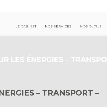
Principal
LE CABINET
NOS SERVICES
NOS OUTILS
UR LES ÉNERGIES – TRANSPO
ÉNERGIES – TRANSPORT –