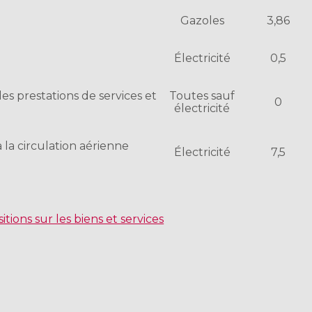
Gazoles
3,86
Électricité
0,5
es prestations de services et
Toutes sauf
0
électricité
la circulation aérienne
Électricité
7,5
tions sur les biens et services