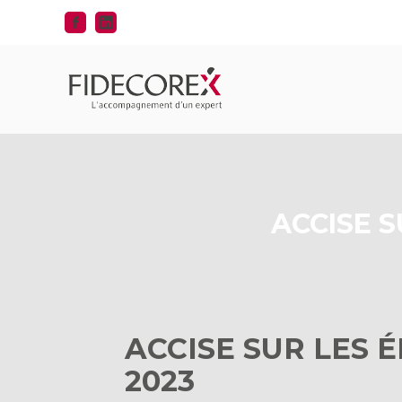
Aller
au
contenu
ACCISE S
ACCISE SUR LES 
2023